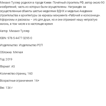
Михаил Туллер родился в городе Киеве. Почётный строитель РФ, автор около 90
изобретений, часть из которых были осуществлены. Награждён за
осуществлённые объекты шестью медалями ВДНХ и медалью Академии
строительства и архитектуры за каркасы монумента «Рабочий и колхозница».
Афоризмы и рассказы – это для души, но и они отражают нашу непростую
жизнь, в том числе и в настоящее время.
Автор: Михаил Туллер
ISBN: 978-5-4477-3295-0
Издательство: Издательство РСП
Обложка: Мягкая
Год: 2019
Формат: А5
Количество страниц: 160
Возрастные ограничения: 16+
Вес: 134 г